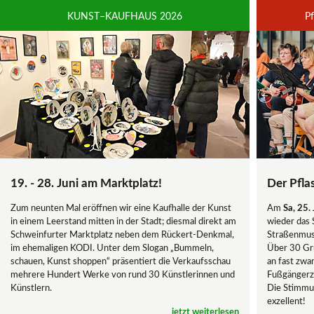
KUNST–KAUFHAUS 2026
P
19. - 28. Juni am Marktplatz!
Der Pfla
Zum neunten Mal eröffnen wir eine Kaufhalle der Kunst
Am
Sa, 25. 
in einem Leerstand mitten in der Stadt; diesmal direkt am
wieder das 
Schweinfurter Marktplatz neben dem Rückert-Denkmal,
Straßenmusi
im ehemaligen KODI. Unter dem Slogan „Bummeln,
Über 30 Gru
schauen, Kunst shoppen“ präsentiert die Verkaufsschau
an fast zwan
mehrere Hundert Werke von rund 30 Künstlerinnen und
Fußgängerz
Künstlern.
Die Stimmu
exzellent!
jetzt weiterlesen