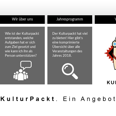
Wir über uns
Jahresprogramm
Wie ist der Kulturpackt
Der Kulturpackt hat viel
entstanden, welche
zu bieten! Hier gibt‘s
Aufgaben hat er sich
eine komprimierte
zum Ziel gesetzt und
Übersicht über alle
wie kann ich ihn als
Veranstaltungen des
Person unterstützen?
Jahres 2018.
KulturPackt.
Ein Angebot.